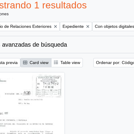
trando 1 resultados
iones
Remove filter:
Remove filter:
rio de Relaciones Exteriores
Expediente
Con objetos digitale
 avanzadas de búsqueda
sta previa
Card view
Table view
Ordenar por: Códig