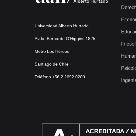
Derec
Econo
Universidad Alberto Hurtado
Educa
Avda. Bernardo O’Higgins 1825
Filosof
Metro Los Héroes
Human
Santiago de Chile
Psicol
Teléfono +56 2 2692 0200
Ingeni