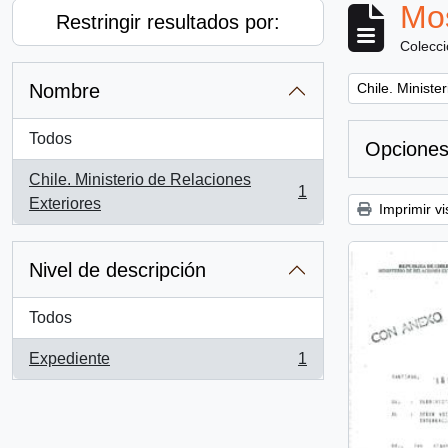
Mos
Restringir resultados por:
Colecc
Remove filter:
Nombre
Chile. Ministe
Todos
Opciones
Chile. Ministerio de Relaciones
1
, 1 resultados
Exteriores
Imprimir vi
Nivel de descripción
Todos
Expediente
1
, 1 resultados