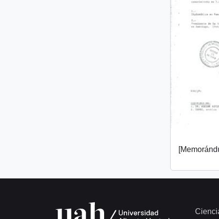
[Memorándu
Cienci