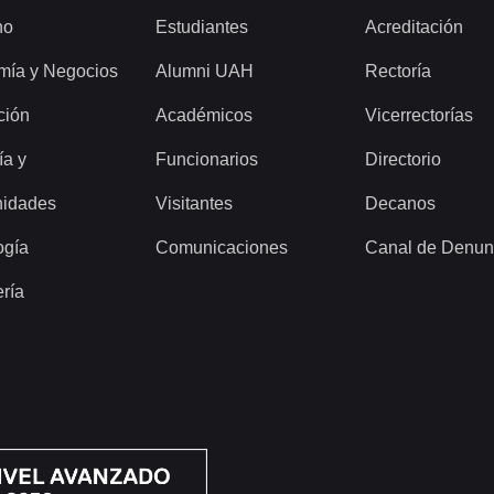
ho
Estudiantes
Acreditación
mía y Negocios
Alumni UAH
Rectoría
ción
Académicos
Vicerrectorías
ía y
Funcionarios
Directorio
idades
Visitantes
Decanos
ogía
Comunicaciones
Canal de Denun
ería