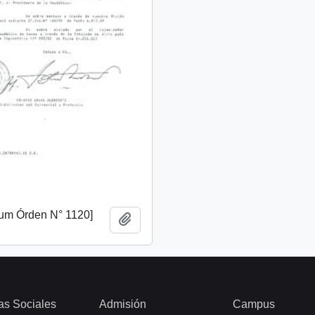
m Órden N° 1120]
Añadir al portapapeles
as Sociales
Admisión
Campus