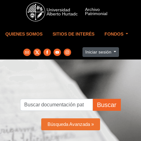
Skip to main content
QUIENES SOMOS
SITIOS DE INTERÉS
FONDOS
Iniciar sesión
Buscar
Búsqueda Avanzada »