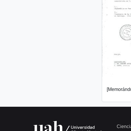
[Memorándu
Cienci