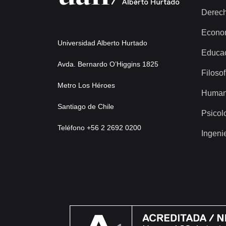
Derec
Econo
Universidad Alberto Hurtado
Educa
Avda. Bernardo O’Higgins 1825
Filosof
Metro Los Héroes
Human
Santiago de Chile
Psicol
Teléfono +56 2 2692 0200
Ingeni