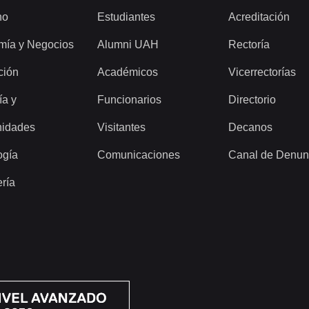
ho
Estudiantes
Acreditación
mía y Negocios
Alumni UAH
Rectoría
ción
Académicos
Vicerrectorías
ía y
Funcionarios
Directorio
idades
Visitantes
Decanos
ogía
Comunicaciones
Canal de Denun
ería