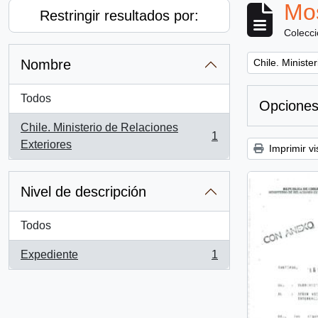
Mos
Restringir resultados por:
Colecc
Remove filter:
Nombre
Chile. Ministe
Todos
Opciones
Chile. Ministerio de Relaciones
1
, 1 resultados
Exteriores
Imprimir vi
Nivel de descripción
Todos
Expediente
1
, 1 resultados