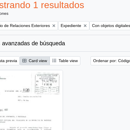
trando 1 resultados
iones
Remove filter:
Remove filter:
rio de Relaciones Exteriores
Expediente
Con objetos digitale
 avanzadas de búsqueda
sta previa
Card view
Table view
Ordenar por: Códig