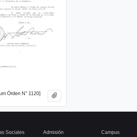
m Órden N° 1120]
Añadir al portapapeles
as Sociales
Admisión
Campus