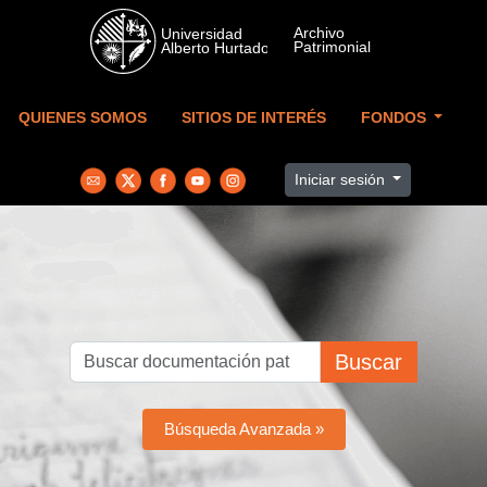
Skip to main content
QUIENES SOMOS
SITIOS DE INTERÉS
FONDOS
Iniciar sesión
Buscar
Búsqueda Avanzada »