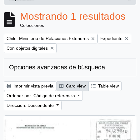
, 1 resultados
Mostrando 1 resultados
Colecciones
Remove filter:
Remove filter:
Chile. Ministerio de Relaciones Exteriores
Expediente
Remove filter:
Con objetos digitales
Opciones avanzadas de búsqueda
Imprimir vista previa
Card view
Table view
Ordenar por: Código de referencia
Dirección: Descendente