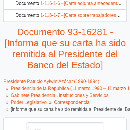
Documento
1-116-1-6 - [Carta adjunta antecedentes de CODELCO]
Documento
1-116-1-7 - [Carta sobre trabajadores del cobre]
Documento
1-116-1-8 - Carta del presidente sobre la situación de Trabajadores del Cobre
Documento 93-16281 -
13 más...
[Informa que su carta ha sido
remitida al Presidente del
Banco del Estado]
Presidente Patricio Aylwin Azócar (1990-1994)
Presidencia de la República (11 marzo 1990 – 11 marzo 
Gabinete Presidencial, Instituciones y Servicios
Poder Legislativo
Correspondencia
[Informa que su carta ha sido remitida al Presidente del B