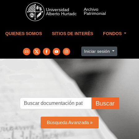
Skip to main content
QUIENES SOMOS
SITIOS DE INTERÉS
FONDOS
Iniciar sesión
Buscar
Búsqueda Avanzada »