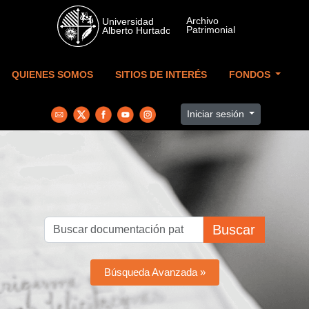
Skip to main content
QUIENES SOMOS
SITIOS DE INTERÉS
FONDOS
Iniciar sesión
Buscar
Búsqueda Avanzada »