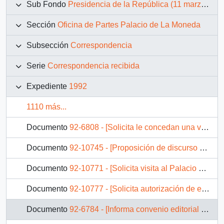
Sub Fondo
Presidencia de la República (11 marzo 1990 – 11 marzo 1994)
Sección
Oficina de Partes Palacio de La Moneda
Subsección
Correspondencia
Serie
Correspondencia recibida
Expediente
1992
1110 más...
Documento
92-6808 - [Solicita le concedan una visita al Gerente General de la Fundación Hanns-Seidel]
Documento
92-10745 - [Proposición de discurso Municipio de Nuñoa]
Documento
92-10771 - [Solicita visita al Palacio de La Moneda]
Documento
92-10777 - [Solicita autorización de envío de fotos del Presidente para las oficinas del INP]
Documento
92-6784 - [Informa convenio editorial e invita a acto de inauguración de nueva librería]