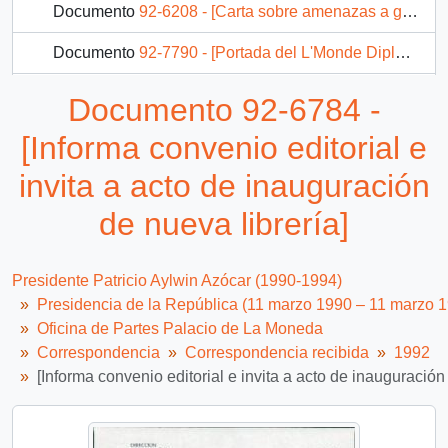
Documento
92-6208 - [Carta sobre amenazas a grupo CODEPU]
Documento
92-7790 - [Portada del L'Monde Diplomatique]
Documento
92-1686 - Habitantes del Valle Quinquén
Documento 92-6784 -
Documento
92-1687 - Solicitud de beca de estudio
[Informa convenio editorial e
2712 más...
invita a acto de inauguración
de nueva librería]
Presidente Patricio Aylwin Azócar (1990-1994)
Presidencia de la República (11 marzo 1990 – 11 marzo 
Oficina de Partes Palacio de La Moneda
Correspondencia
Correspondencia recibida
1992
[Informa convenio editorial e invita a acto de inauguración