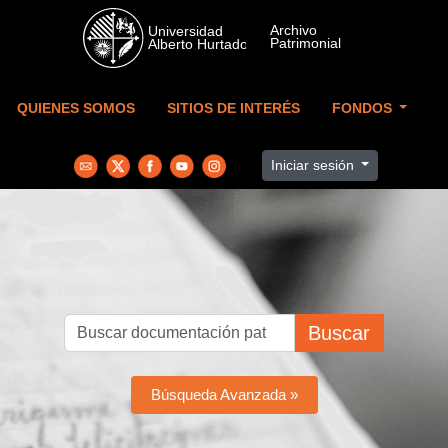
Skip to main content
QUIENES SOMOS
SITIOS DE INTERÉS
FONDOS
Iniciar sesión
Buscar
Búsqueda Avanzada »