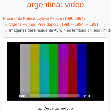
argentina: video
Presidente Patricio Aylwin Azócar (1990-1994)
Videos Periodo Presidencial: 1990 – 1994
1991
Imágenes del Presidente Aylwin en territorio chileno límit
Video
Player
00:00
04:11
Descargar película