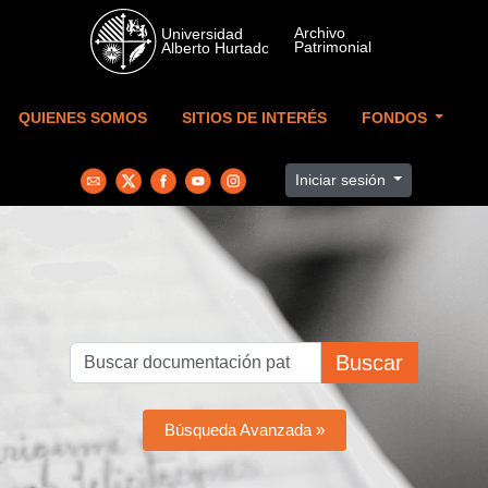
Skip to main content
QUIENES SOMOS
SITIOS DE INTERÉS
FONDOS
Iniciar sesión
Buscar
Búsqueda Avanzada »