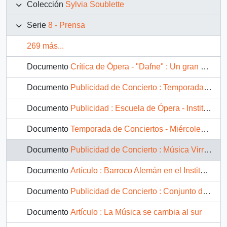
Colección
Sylvia Soublette
Serie
8 - Prensa
269 más...
Documento
Crítica de Ópera - "Dafne" : Un gran acontecimiento
Documento
Publicidad de Concierto : Temporada de Conciertos Instituto de Música de Santiago - Instituto Cultural de Providencia
Documento
Publicidad : Escuela de Ópera - Instituto de Música de Santiago
Documento
Temporada de Conciertos - Miércoles 18 de junio de 2003
Documento
Publicidad de Concierto : Música Virreinal Latinoamericana S.XVI al XVIII
Documento
Artículo : Barroco Alemán en el Instituto de Música de Santiago
Documento
Publicidad de Concierto : Conjunto de Música Barroca y Orquesta de Cámara del Instituto de Música de Santiago
Documento
Artículo : La Música se cambia al sur