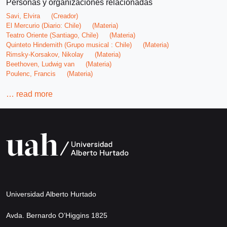
Personas y organizaciones relacionadas
Savi, Elvira
(Creador)
El Mercurio (Diario: Chile)
(Materia)
Teatro Oriente (Santiago, Chile)
(Materia)
Quinteto Hindemith (Grupo musical : Chile)
(Materia)
Rimsky-Korsakov, Nikolay
(Materia)
Beethoven, Ludwig van
(Materia)
Poulenc, Francis
(Materia)
…
read more
Universidad Alberto Hurtado
Avda. Bernardo O’Higgins 1825