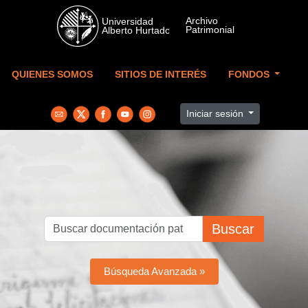
Skip to main content
QUIENES SOMOS
SITIOS DE INTERÉS
FONDOS
Iniciar sesión
Buscar
Búsqueda Avanzada »