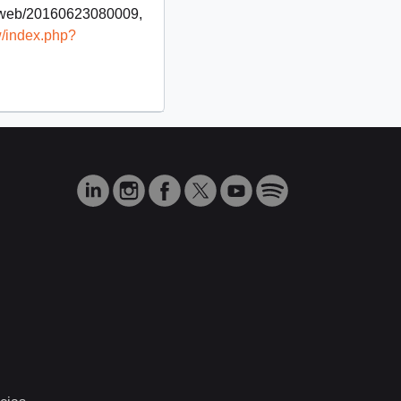
g/web/20160623080009,
w/index.php?