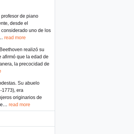
y profesor de piano
nte, desde el
s considerado uno de los
…
read more
 Beethoven realizó su
e afirmó que la edad de
anera, la precocidad de
e
odestas. Su abuelo
-1773), era
jeros originarios de
se
…
read more