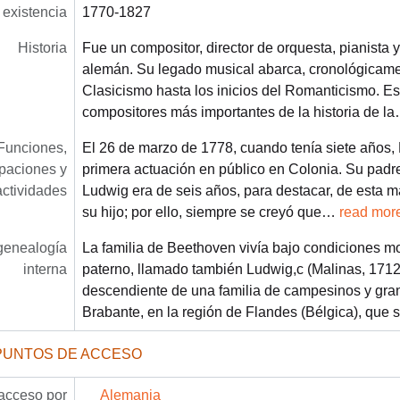
existencia
1770-1827
Historia
Fue un compositor, director de orquesta, pianista 
alemán. Su legado musical abarca, cronológicame
Clasicismo hasta los inicios del Romanticismo. E
compositores más importantes de la historia de la
Funciones,
El 26 de marzo de 1778, cuando tenía siete años,
paciones y
primera actuación en público en Colonia. Su padr
actividades
Ludwig era de seis años, para destacar, de esta m
su hijo; por ello, siempre se creyó que
…
read mor
/genealogía
La familia de Beethoven vivía bajo condiciones m
interna
paterno, llamado también Ludwig,c​ (Malinas, 1712
descendiente de una familia de campesinos y gran
Brabante, en la región de Flandes (Bélgica), que 
PUNTOS DE ACCESO
acceso por
Alemania