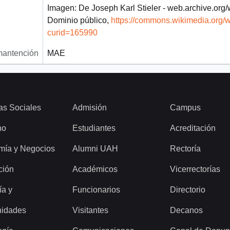
Imagen: De Joseph Karl Stieler - web.archive.or
Dominio público,
https://commons.wikimedia.org/
curid=165990
mantención
MAE
as Sociales
Admisión
Campus
ho
Estudiantes
Acreditación
mía y Negocios
Alumni UAH
Rectoría
ción
Académicos
Vicerrectorías
ía y
Funcionarios
Directorio
idades
Visitantes
Decanos