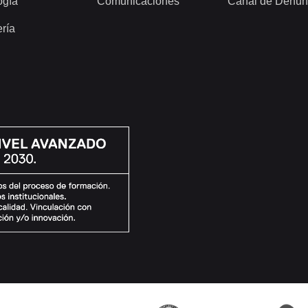
ogía
Comunicaciones
Canal de Denun
ería