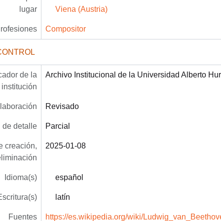
lugar
Viena (Austria)
rofesiones
Compositor
CONTROL
icador de la
Archivo Institucional de la Universidad Alberto Hu
institución
laboración
Revisado
 de detalle
Parcial
 creación,
2025-01-08
eliminación
Idioma(s)
español
Escritura(s)
latín
Fuentes
https://es.wikipedia.org/wiki/Ludwig_van_Beethov