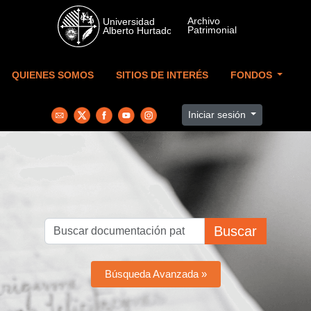
Skip to main content
QUIENES SOMOS
SITIOS DE INTERÉS
FONDOS
Iniciar sesión
Buscar
Búsqueda Avanzada »