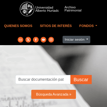
Skip to main content
QUIENES SOMOS
SITIOS DE INTERÉS
FONDOS
Iniciar sesión
Buscar
Búsqueda Avanzada »