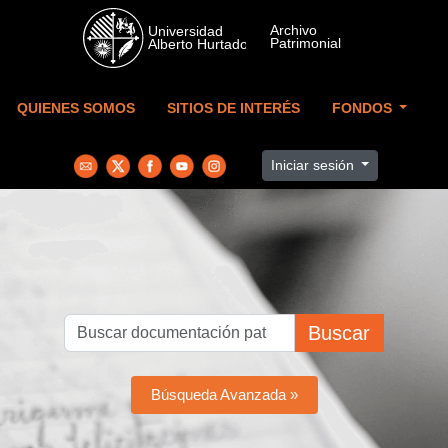
Skip to main content
QUIENES SOMOS
SITIOS DE INTERÉS
FONDOS
Iniciar sesión
Buscar
Búsqueda Avanzada »