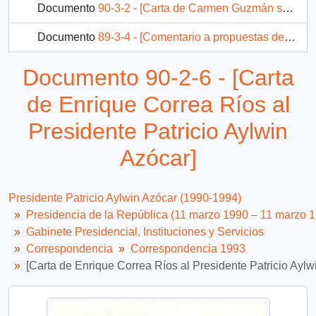
Documento
90-3-2 - [Carta de Carmen Guzmán sobre proyecto]
Documento
89-3-4 - [Comentario a propuestas del Consejo Gremial de Arica]
Documento
92-29161 - [Carta de Secretario Privado de la Presidencia al Ministro de Vivienda por solicitud de postulación de vivienda]
Documento 90-2-6 - [Carta
133 más...
de Enrique Correa Ríos al
Presidente Patricio Aylwin
Azócar]
Presidente Patricio Aylwin Azócar (1990-1994)
Presidencia de la República (11 marzo 1990 – 11 marzo 
Gabinete Presidencial, Instituciones y Servicios
Correspondencia
Correspondencia 1993
[Carta de Enrique Correa Ríos al Presidente Patricio Aylw