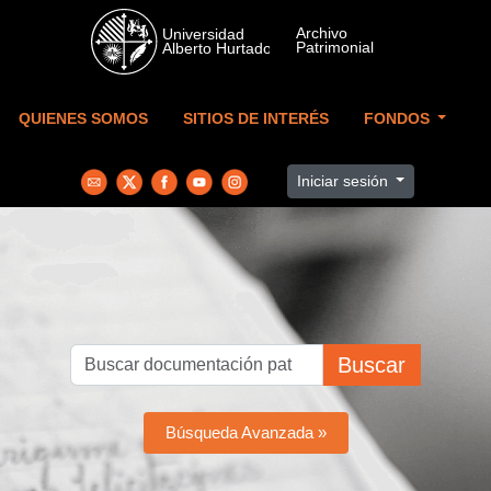
Skip to main content
QUIENES SOMOS
SITIOS DE INTERÉS
FONDOS
Iniciar sesión
Buscar
Búsqueda Avanzada »