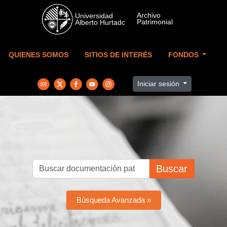
Skip to main content
QUIENES SOMOS
SITIOS DE INTERÉS
FONDOS
Iniciar sesión
Buscar
Búsqueda Avanzada »