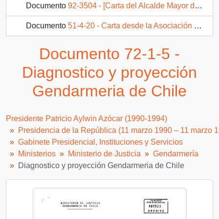
Documento
92-3504 - [Carta del Alcalde Mayor de Gendarmería dirigida al Presidente Patricio Aylwin, referente a declaraciones ante la Comisión de Verdad y Reconciliación]
Documento
51-4-20 - Carta desde la Asociación Nacional de Funcionarios Penitenciarios, de su Presidente, sr. Milenko Mihovilovic E., dirigida al Señor Ministro del Interior Don Enrique Krauss R.
Documento
71-2-2 - Metas Ministeriales 1992 - Gendarmería de Chile
Documento 72-1-5 -
Diagnostico y proyección
Gendarmeria de Chile
Presidente Patricio Aylwin Azócar (1990-1994)
Presidencia de la República (11 marzo 1990 – 11 marzo 
Gabinete Presidencial, Instituciones y Servicios
Ministerios
Ministerio de Justicia
Gendarmería
Diagnostico y proyección Gendarmeria de Chile