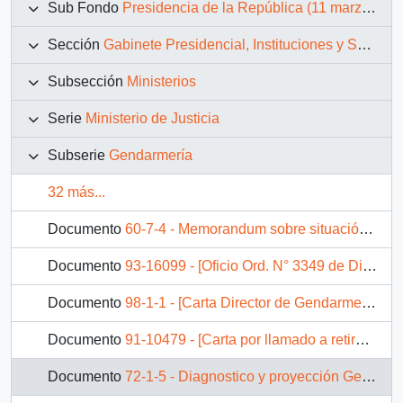
Sub Fondo
Presidencia de la República (11 marzo 1990 – 11 marzo 1994)
Sección
Gabinete Presidencial, Instituciones y Servicios
Subsección
Ministerios
Serie
Ministerio de Justicia
Subserie
Gendarmería
32 más...
Documento
60-7-4 - Memorandum sobre situación de gendarmeria
Documento
93-16099 - [Oficio Ord. N° 3349 de Director Nacional de Gendamería, informa]
Documento
98-1-1 - [Carta Director de Gendarmería de Chile]
Documento
91-10479 - [Carta por llamado a retiro de Sub- Oficiales Mayores de Gendarmería de Chile]
Documento
72-1-5 - Diagnostico y proyección Gendarmeria de Chile