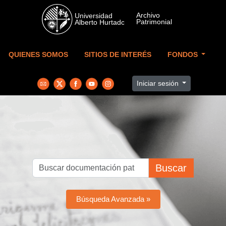
Skip to main content
QUIENES SOMOS
SITIOS DE INTERÉS
FONDOS
Iniciar sesión
Buscar
Búsqueda Avanzada »