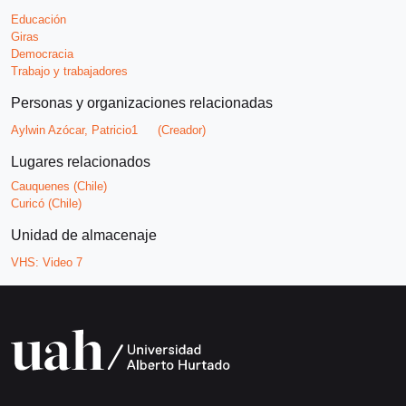
Educación
Giras
Democracia
Trabajo y trabajadores
Personas y organizaciones relacionadas
Aylwin Azócar, Patricio1
(Creador)
Lugares relacionados
Cauquenes (Chile)
Curicó (Chile)
Unidad de almacenaje
VHS:
Video 7