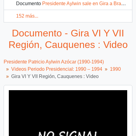
Documento
Presidente Aylwin sale en Gira a Brasil, conferencia de prensa : video
152 más...
Documento - Gira VI Y VII
Región, Cauquenes : Video
Presidente Patricio Aylwin Azócar (1990-1994)
Videos Periodo Presidencial: 1990 – 1994
1990
Gira VI Y VII Región, Cauquenes : Video
Video
Player