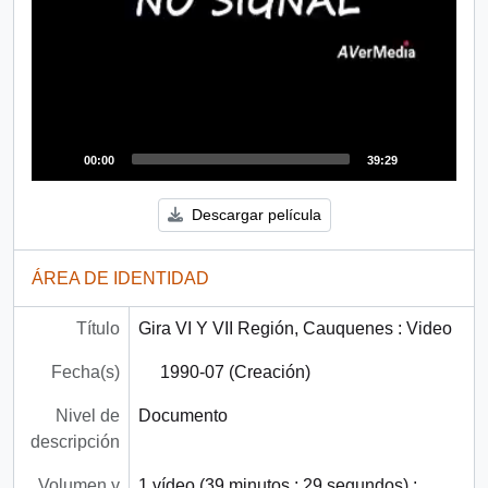
00:00
39:29
Descargar película
ÁREA DE IDENTIDAD
Título
Gira VI Y VII Región, Cauquenes : Video
Fecha(s)
1990-07 (Creación)
Nivel de
Documento
descripción
Volumen y
1 vídeo (39 minutos : 29 segundos) :