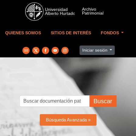
Skip to main content
QUIENES SOMOS
SITIOS DE INTERÉS
FONDOS
Iniciar sesión
Buscar
Búsqueda Avanzada »