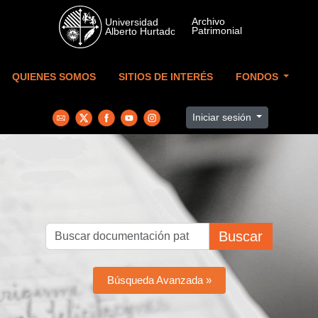
Skip to main content
QUIENES SOMOS
SITIOS DE INTERÉS
FONDOS
Iniciar sesión
Buscar
Búsqueda Avanzada »