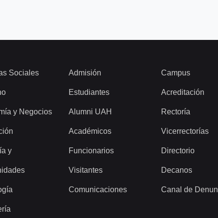
as Sociales
Admisión
Campus
ho
Estudiantes
Acreditación
mía y Negocios
Alumni UAH
Rectoría
ción
Académicos
Vicerrectorías
ía y
Funcionarios
Directorio
idades
Visitantes
Decanos
ogía
Comunicaciones
Canal de Denun
ería