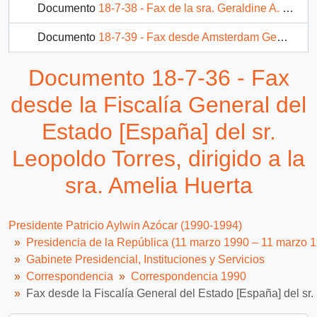
Documento
18-7-38 - Fax de la sra. Geraldine A. Ferraro dirigido al Sr. Patricio Aylwin Azócar
Documento
18-7-39 - Fax desde Amsterdam Gemeente [Municipio] de su Alcalde, sr. E. van Thijn, dirigido al Sr. Patricio Aylwin Azócar / Amelia Huerta
Documento
18-7-40 - Fax desde el Movimiento Electoral di Pueblo, Aruba, del Secretario Internacional, sr. Hyacintho Rudolfo (Rudy) Croes, dirigido a Su Excelencia el Presidente Electo de Chile, sr. Patricio Aylwin Azócar
Documento 18-7-36 - Fax
143 más...
desde la Fiscalía General del
Estado [España] del sr.
Leopoldo Torres, dirigido a la
sra. Amelia Huerta
Presidente Patricio Aylwin Azócar (1990-1994)
Presidencia de la República (11 marzo 1990 – 11 marzo 
Gabinete Presidencial, Instituciones y Servicios
Correspondencia
Correspondencia 1990
Fax desde la Fiscalía General del Estado [España] del sr. 