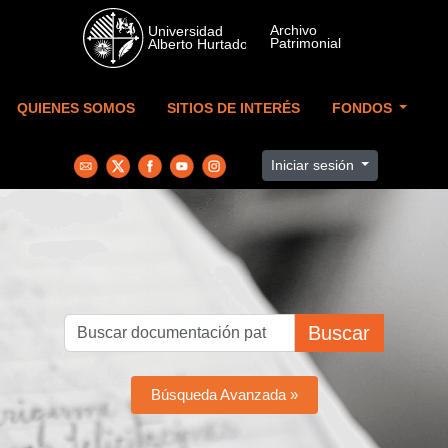
Skip to main content
QUIENES SOMOS
SITIOS DE INTERÉS
FONDOS
Iniciar sesión
Buscar
Búsqueda Avanzada »