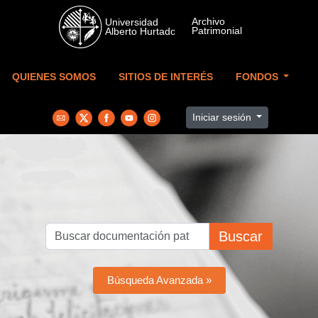
Skip to main content
QUIENES SOMOS
SITIOS DE INTERÉS
FONDOS
Iniciar sesión
Buscar
Búsqueda Avanzada »