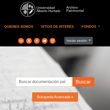
Skip to main content
QUIENES SOMOS
SITIOS DE INTERÉS
FONDOS
Iniciar sesión
Buscar
Búsqueda Avanzada »