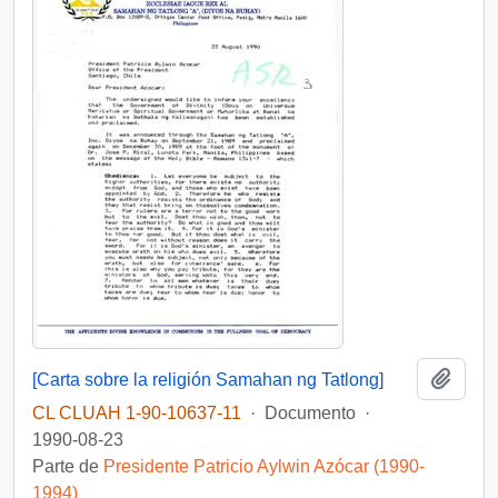
Añadi
[Carta sobre la religión Samahan ng Tatlong]
CL CLUAH 1-90-10637-11
·
Documento
·
1990-08-23
Parte de
Presidente Patricio Aylwin Azócar (1990-
1994)