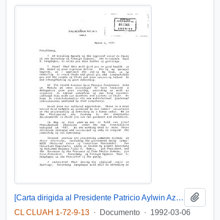
Añadi
[Carta dirigida al Presidente Patricio Aylwin Azócar de la Presidenta de Filipinas]
CL CLUAH 1-72-9-13
·
Documento
·
1992-03-06