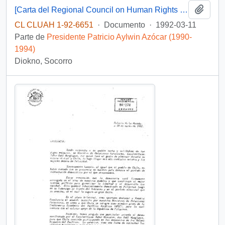
Añadi
[Carta del Regional Council on Human Rights in Asia dirigida al Presidente Patricio Aylwin]
CL CLUAH 1-92-6651
·
Documento
·
1992-03-11
Parte de
Presidente Patricio Aylwin Azócar (1990-
1994)
Diokno, Socorro