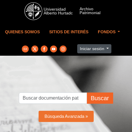
Skip to main content
QUIENES SOMOS
SITIOS DE INTERÉS
FONDOS
Iniciar sesión
Buscar
Búsqueda Avanzada »