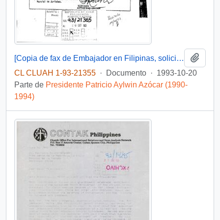
Añadi
[Copia de fax de Embajador en Filipinas, solicita informar número de delegados asistentes a conferencia]
CL CLUAH 1-93-21355
·
Documento
·
1993-10-20
Parte de
Presidente Patricio Aylwin Azócar (1990-
1994)