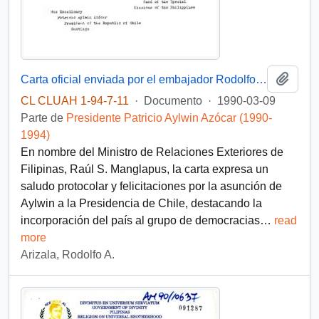
Añadi
Carta oficial enviada por el embajador Rodolfo A. Arizala, jefe de la Misión Especial de Filipinas en Santiago, dirigida al Presidente Patricio Aylwin Azócar
CL CLUAH 1-94-7-11
·
Documento
·
1990-03-09
Parte de
Presidente Patricio Aylwin Azócar (1990-
1994)
En nombre del Ministro de Relaciones Exteriores de
Filipinas, Raúl S. Manglapus, la carta expresa un
saludo protocolar y felicitaciones por la asunción de
Aylwin a la Presidencia de Chile, destacando la
incorporación del país al grupo de democracias
…
read
more
Arizala, Rodolfo A.