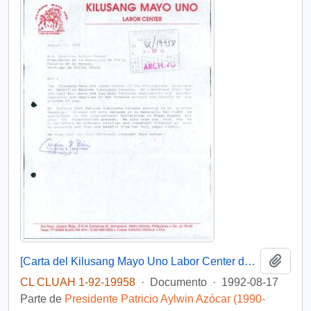
Añadi
[Carta del Kilusang Mayo Uno Labor Center de Filipinas dirigida al Presidente Patricio Aylwin]
CL CLUAH 1-92-19958
·
Documento
·
1992-08-17
Parte de
Presidente Patricio Aylwin Azócar (1990-