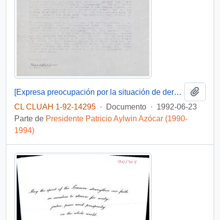
Añadi
[Expresa preocupación por la situación de derechos humanos del pueblo mapuche]
CL CLUAH 1-92-14295
·
Documento
·
1992-06-23
Parte de
Presidente Patricio Aylwin Azócar (1990-
1994)