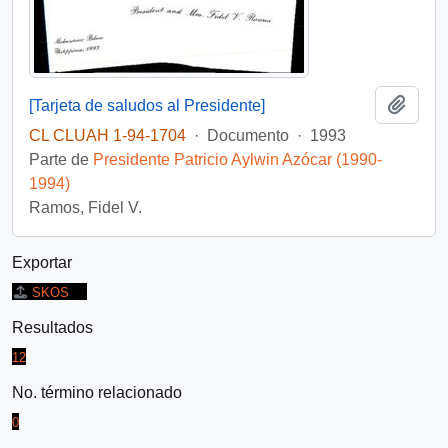
Añadi
[Tarjeta de saludos al Presidente]
CL CLUAH 1-94-1704
·
Documento
·
1993
Parte de
Presidente Patricio Aylwin Azócar (1990-
1994)
Ramos, Fidel V.
Exportar
SKOS
Resultados
12
No. término relacionado
0