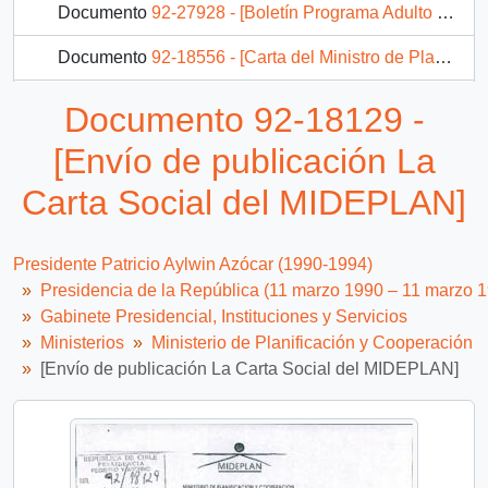
Documento
92-27928 - [Boletín Programa Adulto Mayor División Mideplan Año 1 N° 1 Septiembre 1992]
Documento
92-18556 - [Carta del Ministro de Planificación y Cooperación dirigida al Jefe de Gabinete Presidencial, referente al Documento "Antecedentes del Plan Arica- Parinacota"]
Documento
93-4168 - [Carta respuesta a información sobre la ejecución del Catastro Nacional del Sector Pirquinero, que fuera presentado al FOSIS por la Confederación Minera de Chile]
Documento 92-18129 -
31 más...
[Envío de publicación La
Carta Social del MIDEPLAN]
Presidente Patricio Aylwin Azócar (1990-1994)
Presidencia de la República (11 marzo 1990 – 11 marzo 
Gabinete Presidencial, Instituciones y Servicios
Ministerios
Ministerio de Planificación y Cooperación
[Envío de publicación La Carta Social del MIDEPLAN]