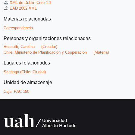
XML de Dublin Core 1.1
EAD 2002 XML
Materias relacionadas
Correspondencia
Personas y organizaciones relacionadas
Rossetti, Carolina
(Creador)
Chile. Ministerio de Planificación y Cooperación
(Materia)
Lugares relacionados
Santiago (Chile: Ciudad)
Unidad de almacenaje
Caja:
PAC 150