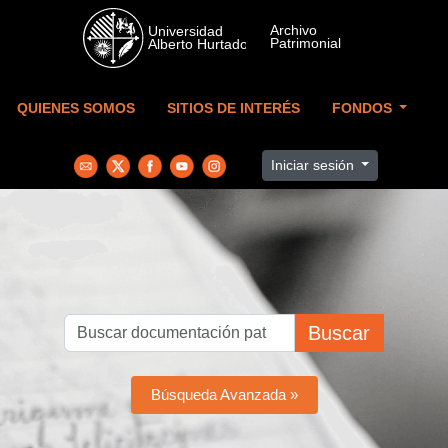
Skip to main content
QUIENES SOMOS
SITIOS DE INTERÉS
FONDOS
Iniciar sesión
Buscar
Búsqueda Avanzada »