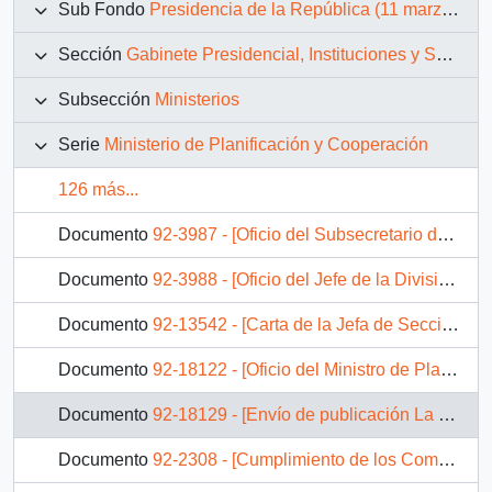
Sub Fondo
Presidencia de la República (11 marzo 1990 – 11 marzo 1994)
Sección
Gabinete Presidencial, Instituciones y Servicios
Subsección
Ministerios
Serie
Ministerio de Planificación y Cooperación
126 más...
Documento
92-3987 - [Oficio del Subsecretario de Justicia dirigido al Jefe de Gabinete Presidencial referente a solicitud de concesión de personalidad jurídica]
Documento
92-3988 - [Oficio del Jefe de la División Social del MIDEPLAN dirigido al Jefe de Gabinete Presidencial]
Documento
92-13542 - [Carta de la Jefa de Sección Partes y Archivos del Ministerio del Planificación y Cooperación]
Documento
92-18122 - [Oficio del Ministro de Planificación y Cooperación dirigido al Jefe de Gabinete Presidencial, referente a estado de Proyecto Coyhaique - Balmaceda]
Documento
92-18129 - [Envío de publicación La Carta Social del MIDEPLAN]
Documento
92-2308 - [Cumplimiento de los Compromisos Sociales del Gobierno]