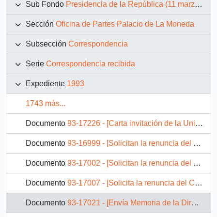
Sub Fondo
Presidencia de la República (11 marzo 1990 – 11 marzo 1994)
Sección
Oficina de Partes Palacio de La Moneda
Subsección
Correspondencia
Serie
Correspondencia recibida
Expediente
1993
1743 más...
Documento
93-17226 - [Carta invitación de la Universidad Austral de Chile al Sr. Presidente a la Ceremonia de Clausura de la Tercera Escuela de Verano sobre Relaciones Internacionales]
Documento
93-16999 - [Solicitan la renuncia del Comandante en Jefe del Ejército, Augusto Pinochet]
Documento
93-17002 - [Solicitan la renuncia del Comandante en Jefe del Ejército, Augusto Pinochet]
Documento
93-17007 - [Solicita la renuncia del Comandante en Jefe del Ejército, Augusto Pinochet]
Documento
93-17021 - [Envía Memoria de la Dirección de Bibliotecas, Archivos y Museos]