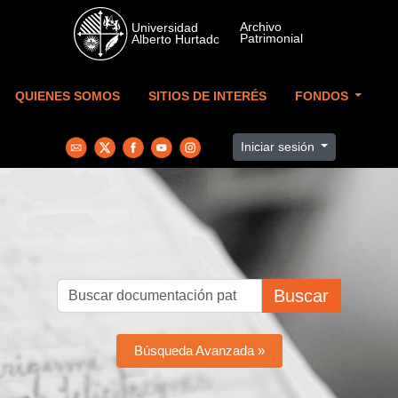
Skip to main content
QUIENES SOMOS
SITIOS DE INTERÉS
FONDOS
Iniciar sesión
Buscar
Búsqueda Avanzada »