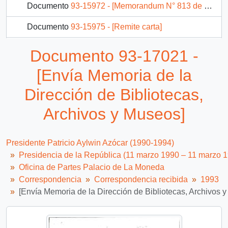
Documento
93-15972 - [Memorandum N° 813 de Director de Ceremonial y Protocolo, remite documento]
Documento
93-15975 - [Remite carta]
Documento
93-15977 - [Solicita audiencia]
Documento 93-17021 -
Documento
93-15979 - [Acusa recibo de invitación y responde]
[Envía Memoria de la
1461 más...
Dirección de Bibliotecas,
Archivos y Museos]
Presidente Patricio Aylwin Azócar (1990-1994)
Presidencia de la República (11 marzo 1990 – 11 marzo 
Oficina de Partes Palacio de La Moneda
Correspondencia
Correspondencia recibida
1993
[Envía Memoria de la Dirección de Bibliotecas, Archivos 