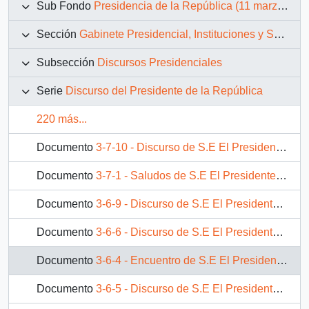
Sub Fondo
Presidencia de la República (11 marzo 1990 – 11 marzo 1994)
Sección
Gabinete Presidencial, Instituciones y Servicios
Subsección
Discursos Presidenciales
Serie
Discurso del Presidente de la República
220 más...
Documento
3-7-10 - Discurso de S.E El Presidente de la República. D. Patricio Aylwin Azócar, en seminario "Al Chile de hoy ¿Qué le dice el Padre Hurtado?", organizado por el CELAH
Documento
3-7-1 - Saludos de S.E El Presidente de la República. D. Patricio Aylwin Azócar, durante su recorrido por el pabellón chileno de Expo Sevilla
Documento
3-6-9 - Discurso de S.E El Presidente de la República. D. Patricio Aylwin Azócar, ante la Asociación Industrial Portuguesa
Documento
3-6-6 - Discurso de S.E El Presidente de la República. D. Patricio Aylwin Azócar, en el banquete ofrecido en su honor por el Presidente de Portugal, D. Mario Soares
Documento
3-6-4 - Encuentro de S.E El Presidente de la República. D. Patricio Aylwin Azócar, con comunidad chilena residente en Portugal
Documento
3-6-5 - Discurso de S.E El Presidente de la República. D. Patricio Aylwin Azócar, al imponersele condecoración portuguesa "Orden de la libertad en el grado de gran collar"