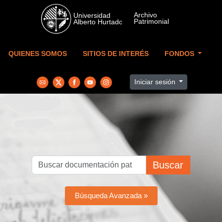
Skip to main content
QUIENES SOMOS
SITIOS DE INTERÉS
FONDOS
Iniciar sesión
Buscar
Búsqueda Avanzada »