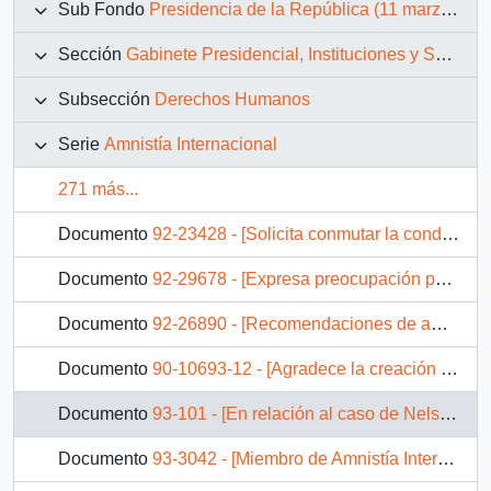
Sub Fondo
Presidencia de la República (11 marzo 1990 – 11 marzo 1994)
Sección
Gabinete Presidencial, Instituciones y Servicios
Subsección
Derechos Humanos
Serie
Amnistía Internacional
271 más...
Documento
92-23428 - [Solicita conmutar la condena de Mauro González Quispe, René Larico Aguilar y Lisbert Fausto Mamani Morales]
Documento
92-29678 - [Expresa preocupación por las violaciones a los derechos humanos del pueblo mapuche]
Documento
92-26890 - [Recomendaciones de amnistía internacional para la protección de los derechos fundamentales de los pueblos indígenas]
Documento
90-10693-12 - [Agradece la creación de la Comisión de Verdad y Reconciliación y esperan que sus reformas sean claves en la justicia para los detenidos desaparecidos]
Documento
93-101 - [En relación al caso de Nelson Curiñir]
Documento
93-3042 - [Miembro de Amnistía Internacional se refiere a caso de mapuche asesinado en 1973 y la ley de amnistía de 1978]