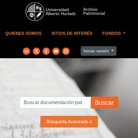
Skip to main content
QUIENES SOMOS
SITIOS DE INTERÉS
FONDOS
Iniciar sesión
Buscar
Búsqueda Avanzada »