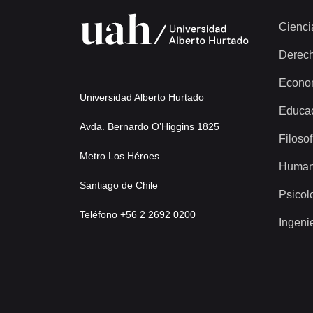
Cienci
Derec
Econo
Universidad Alberto Hurtado
Educa
Avda. Bernardo O’Higgins 1825
Filosof
Metro Los Héroes
Human
Santiago de Chile
Psicol
Teléfono +56 2 2692 0200
Ingeni