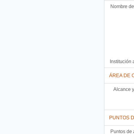
Nombre del
Documento
92-3999 - [Carta de la University of Notre Dame dirigida al Presidente Patricio Aylwin]
1452 más...
Institución 
ÁREA DE 
Alcance y
PUNTOS 
Puntos de 