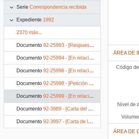
Serie
Correspondencia recibida
Expediente
1992
2370 más...
Documento
92-25993 - [Respuesta de Domingo Santa María a invitación a Seminario Internacional "El Pacífico"]
ÁREA DE 
Documento
92-25994 - [En relación al caso de Nelson Curiñir]
Código de 
Documento
92-25996 - [En relación al caso de Nelson Curiñir]
Documento
92-25998 - [Petición que se investiguen casos de detenidos desaparecidos indígenas]
Documento
92-25999 - [En relación al caso de Alfonso Chanfreau]
Nivel de 
Documento
92-3989 - [Carta del Obispado de Linares]
Volumen
Documento
92-3997 - [Carta de la Directora de Viajes Marsans de Extremadura]
ÁREA DE 
Documento
92-3998 - [Solicitud de Ayuda dirigida al Presidente Patricio Aylwin]