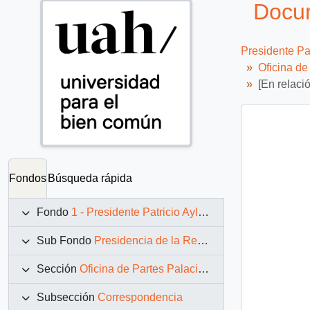
Docum
Presidente Pa
Oficina d
[En relaci
Fondos
Búsqueda rápida
Fondo
1 - Presidente Patricio Aylwin Azócar (1990-1994)
Sub Fondo
Presidencia de la República (11 marzo 1990 – 11 marzo 1994)
Sección
Oficina de Partes Palacio de La Moneda
Subsección
Correspondencia