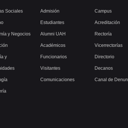
as Sociales
Admisión
Campus
ho
Estudiantes
Acreditación
mía y Negocios
Alumni UAH
Rectoría
ción
Académicos
Vicerrectorías
ía y
Funcionarios
Directorio
idades
Visitantes
Decanos
ogía
Comunicaciones
Canal de Denun
ería