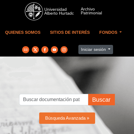
Skip to main content
QUIENES SOMOS
SITIOS DE INTERÉS
FONDOS
Iniciar sesión
Buscar
Búsqueda Avanzada »