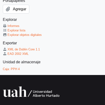
Portapapeles
Agregar
Explorar
Informes
Explorar lista
Explorar objetos digitales
Exportar
XML de Dublin Core 1.1
EAD 2002 XML
Unidad de almacenaje
Caja:
PPH 4