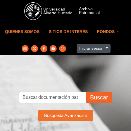
Skip to main content
QUIENES SOMOS
SITIOS DE INTERÉS
FONDOS
Iniciar sesión
Buscar
Búsqueda Avanzada »