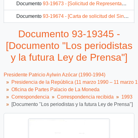
Documento
93-19673 - [Solicitud de Representantes de Ex-Trabajadores de la Carbonífera Schwager de Coronel dirigida al Presidente Patricio Aylwin, mediante la cual exponen resultados del Plan de Reconversión del Carbón y problemas habitacionales de la zona]
Documento
93-19674 - [Carta de solicitud del Sindicato de Chóferes de Buses Verde Mar de Valparaíso dirigida al Presidente Patricio Aylwin]
Documento
93-19676 - [Carta de agradecimiento del Vicepresidente Ejecutivo de la Empresa Explora dirigida al Gabinete Presidencial por transmitir invitaciones a los Presidentes concurrentes a la VII Cumbre del Grupo de Río ]
Documento 93-19345 -
Documento
93-19678 - [Programa Ceremonia Oficial 250°Aniversario Palacio de La Moneda]
[Documento "Los periodistas
1007 más...
y la futura Ley de Prensa"]
Presidente Patricio Aylwin Azócar (1990-1994)
Presidencia de la República (11 marzo 1990 – 11 marzo 
Oficina de Partes Palacio de La Moneda
Correspondencia
Correspondencia recibida
1993
[Documento "Los periodistas y la futura Ley de Prensa"]