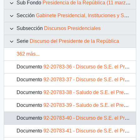
Sub Fondo
Presidencia de la República (11 marzo 1990 – 11 marzo 1994)
Sección
Gabinete Presidencial, Instituciones y Servicios
Subsección
Discursos Presidenciales
Serie
Discurso del Presidente de la República
362 más...
Documento
92-20783-36 - Discurso de S.E. el Presidente de la República, don Patricio Aylwin Azócar, en acto de celebración del Día Internacional de la Mujer
Documento
92-20783-37 - Discurso de S.E. el Presidente de la República, don Patricio Aylwin Azócar, en cena de honor ofrecida a Presidente de Costa Rica, Rafael Calderón Fournier
Documento
92-20783-38 - Saludo de S.E. el Presidente de la República. don Patricio Aylwin Azócar, a pobladores del Sector Santiago Ferrari - Los Canelos
Documento
92-20783-39 - Saludo de S.E. el Presidente de la República. don Patricio Aylwin Azócar, a pobladores del sector Nueva Aurora
Documento
92-20783-40 - Discurso de S.E. el Presidente de la República, don Patricio Aylwin Azócar, en acto de entrega de certificados de repactación de deudas, en sector forestal
Documento
92-20783-41 - Discurso de S.E. el Presidente de la República, don Patricio Aylwin Azócar, en acto de clausura de Jornada Nacional del PRODEMU