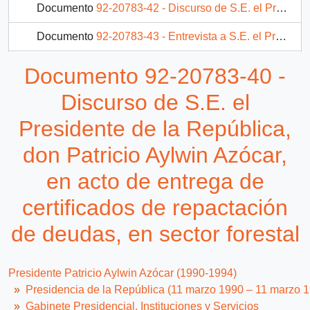
Documento
92-20783-42 - Discurso de S.E. el Presidente de la República, don Patricio Aylwin Azócar, en ceremonia de promulgación de ley de reparación a familiares de víctimas de violaciones a los derechos humanos
Documento
92-20783-43 - Entrevista a S.E. el Presidente de la República, don Patricio Aylwin Azócar, del programa Línea América de Agencia EFE de España
Documento
92-20783-45 - Discurso de S.E. el Presidente de la República, don Patricio Aylwin Azócar, en encuentro con jóvenes cristianos
Documento 92-20783-40 -
136 más...
Discurso de S.E. el
Presidente de la República,
don Patricio Aylwin Azócar,
en acto de entrega de
certificados de repactación
de deudas, en sector forestal
Presidente Patricio Aylwin Azócar (1990-1994)
Presidencia de la República (11 marzo 1990 – 11 marzo 
Gabinete Presidencial, Instituciones y Servicios