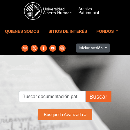
Skip to main content
QUIENES SOMOS
SITIOS DE INTERÉS
FONDOS
Iniciar sesión
Buscar
Búsqueda Avanzada »