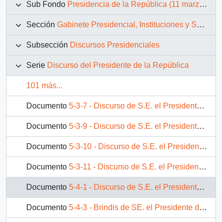
Sub Fondo
Presidencia de la República (11 marzo 1990 – 11 marzo 1994)
Sección
Gabinete Presidencial, Instituciones y Servicios
Subsección
Discursos Presidenciales
Serie
Discurso del Presidente de la República
101 más...
Documento
5-3-7 - Discurso de S.E. el Presidente de la República, D. Patricio Aylwin Azocar, en reunión con la comunidad mapuche de Pitrufquen.
Documento
5-3-9 - Discurso de S.E. el Presidente de la República, D. Patricio Aylwin Azocar, en 30 aniversario del Instituto de Promoción Agraria - INPROA
Documento
5-3-10 - Discurso de S.E. el Presidente de la República, D. Patricio Aylwin Azocar,en el VIII Congreso de la Federación Latinoamericana de Magistrados.
Documento
5-3-11 - Discurso de S.E. el Presidente de la República, D. Patricio Aylwin Azocar, en ceremonia aniversario del Ministerio de Obras Públicas.
Documento
5-4-1 - Discurso de S.E. el Presidente de la República, D. Patricio Aylwin Azocar,en inauguración del VII Congreso Nacional Extraordinario del Colegio de Periodistas de Chile.
Documento
5-4-3 - Brindis de SE. el Presidente de la República, D. Patricio Aylwin Azocar, en ceremonia de juramento a la bandera, en Fuerte Arteaga.