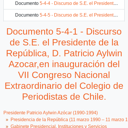
Documento
5-4-4 - Discurso de S.E. el Presidente de la República, D. Patricio Aylwin Azocar, en banquete en honor del Presidente de Portugal, D. Mario Soares.
Documento
5-4-5 - Discurso de S.E. el Presidente de la República, D. Patricio Aylwin Azocar, al dar inicio a proyecto de arborización, en comuna de Huechuraba.
Documento
5-4-6 - Discurso de S.E. el Presidente de la República, D. Patricio Aylwin Azocar, en la Cumbre Iberoamericana, en Brasil
Documento 5-4-1 - Discurso
397 más...
de S.E. el Presidente de la
República, D. Patricio Aylwin
Azocar,en inauguración del
VII Congreso Nacional
Extraordinario del Colegio de
Periodistas de Chile.
Presidente Patricio Aylwin Azócar (1990-1994)
Presidencia de la República (11 marzo 1990 – 11 marzo 
Gabinete Presidencial, Instituciones y Servicios