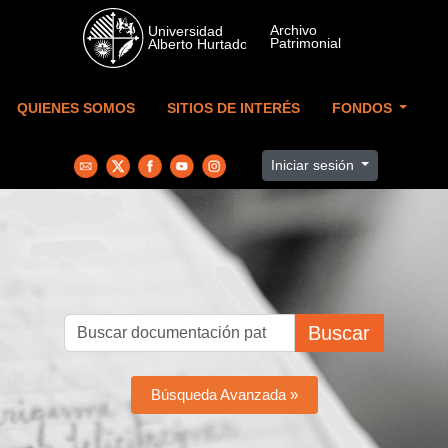
Skip to main content
QUIENES SOMOS
SITIOS DE INTERÉS
FONDOS
Iniciar sesión
Buscar
Búsqueda Avanzada »