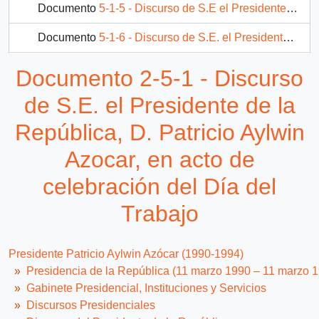
Documento
5-1-5 - Discurso de S.E el Presidente de la República, D. Patricio Aylwin Azocar, en firma de Ley de Capacidad Plena de los Jóvenes a los 18 años.
Documento
5-1-6 - Discurso de S.E. el Presidente de la República, D. Patricio Aylwin Azocar, en inauguración de Edificio de Servicios Públicos de San Bernardo.
Documento
5-1-7 - Discurso de S.E. el Presidente de la República, D. Patricio Aylwin Azocar, en clausura del encuentro "La Industria en el Desarrollo Social" organizado por SOFOFA.
Documento 2-5-1 - Discurso
435 más...
de S.E. el Presidente de la
República, D. Patricio Aylwin
Azocar, en acto de
celebración del Día del
Trabajo
Presidente Patricio Aylwin Azócar (1990-1994)
Presidencia de la República (11 marzo 1990 – 11 marzo 
Gabinete Presidencial, Instituciones y Servicios
Discursos Presidenciales