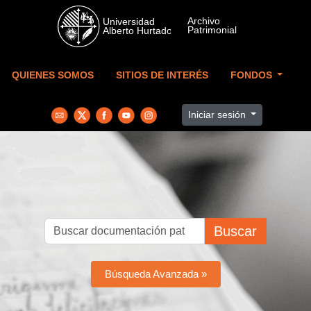
Skip to main content
QUIENES SOMOS
SITIOS DE INTERÉS
FONDOS
Iniciar sesión
Buscar
Búsqueda Avanzada »