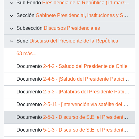
Sub Fondo
Presidencia de la República (11 marzo 1990 – 11 marzo 1994)
Sección
Gabinete Presidencial, Instituciones y Servicios
Subsección
Discursos Presidenciales
Serie
Discurso del Presidente de la República
63 más...
Documento
2-4-2 - Saludo del Presidente de Chile
Documento
2-4-5 - [Saludo del Presidente Patricio Aylwin Azocar con motivo del lanzamiento del libro acerca de los 100 años del Colegio Alemán.]
Documento
2-5-3 - [Palabras del Presidente Patricio Aylwin en el homenaje realizado a Jose Ignacio Palma], político demócrata cristiano, fallecido en 1988.
Documento
2-5-11 - [Intervención vía satélite del Presidente Patricio Aylwin Azocar en la 23° reunión general del Consejo Económico de la Cuenca del Pacífico]
Documento
2-5-1 - Discurso de S.E. el Presidente de la República, D. Patricio Aylwin Azocar, en acto de celebración del Día del Trabajo
Documento
5-1-3 - Discurso de S.E. el Presidente de la República, D. Patricio Aylwin Azocar, en encuentro Mujer - Empresa.