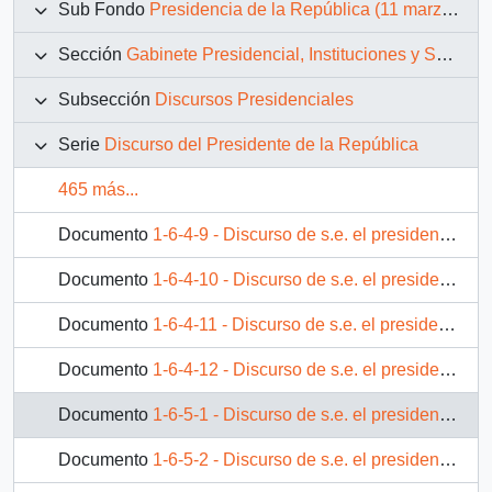
Sub Fondo
Presidencia de la República (11 marzo 1990 – 11 marzo 1994)
Sección
Gabinete Presidencial, Instituciones y Servicios
Subsección
Discursos Presidenciales
Serie
Discurso del Presidente de la República
465 más...
Documento
1-6-4-9 - Discurso de s.e. el presidente de la república, D. Patricio Aylwin Azócar, en clausura del encuentro nacional de la empresa — ENADE '93
Documento
1-6-4-10 - Discurso de s.e. el presidente de la república, D. Patricio Aylwin Azócar, en inauguración del consultorio Juanita Aguirre, del servicio de salud metropolitano norte – Conchalí.
Documento
1-6-4-11 - Discurso de s.e. el presidente de la república, D. Patricio Aylwin Azócar, en inauguración del consultorio de salud.
Documento
1-6-4-12 - Discurso de s.e. el presidente de la república, D. Patricio Aylwin Azócar, en acto anual de la sociedad de fomento fabril - SOFOFA
Documento
1-6-5-1 - Discurso de s.e. el presidente de la república, D. Patricio Aylwin Azócar, cena en honor del señor canciller federal de Austria, D. Franz Vranitzky
Documento
1-6-5-2 - Discurso de s.e. el presidente de la república, D. Patricio Aylwin Azócar, en inauguración del seminario "comunicación, democracia y desarrollo"