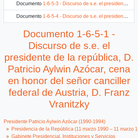
Documento
1-6-5-3 - Discurso de s.e. el presidente de la república, D. Patricio Aylwin Azócar, a la comunidad del archipiélago de Juan Fernández
Documento
1-6-5-4 - Discurso de s.e. el presidente de la república, D. Patricio Aylwin Azócar, ceremonia de inauguración del canal Pencahue
Documento
1-6-5-6 - Discurso de s.e. el presidente de la república, D. Patricio Aylwin Azócar, en inauguración de "brigada contra incendios forestales y centro de información ambiental" de CONAF
Documento 1-6-5-1 -
33 más...
Discurso de s.e. el
presidente de la república, D.
Patricio Aylwin Azócar, cena
en honor del señor canciller
federal de Austria, D. Franz
Vranitzky
Presidente Patricio Aylwin Azócar (1990-1994)
Presidencia de la República (11 marzo 1990 – 11 marzo 
Gabinete Presidencial, Instituciones y Servicios