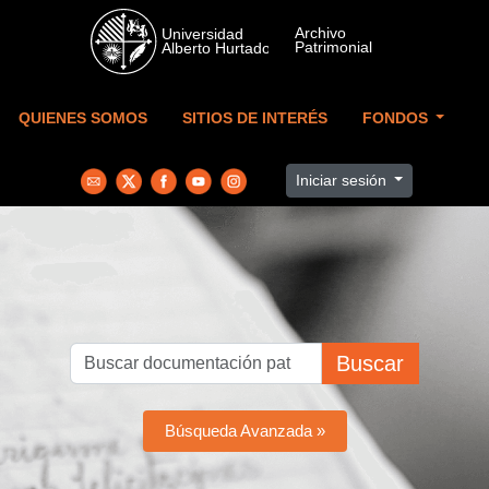
Skip to main content
QUIENES SOMOS
SITIOS DE INTERÉS
FONDOS
Iniciar sesión
Buscar
Búsqueda Avanzada »