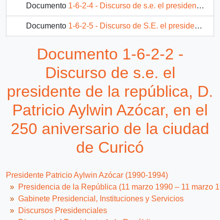
Documento
1-6-2-4 - Discurso de s.e. el presidente de la república, D. Patricio Aylwin Azócar, en acto de presentación del libro "economía política de la transición", en el museo histórico nacional
Documento
1-6-2-5 - Discurso de S.E. el presidente de la república, D. Patricio Aylwin Azócar, en almuerzo con el presidente de México, D. Carlos Salinas de Gortari y empresarios.
Documento
1-6-2-6 - Brindis de s.e. el presidente de la república de chile, D. Patricio Aylwin Azócar, en cena ofrecida a los excmos. señores presidentes que asistieron a la VII cumbre presidencial grupo de rio.
Documento 1-6-2-2 -
61 más...
Discurso de s.e. el
presidente de la república, D.
Patricio Aylwin Azócar, en el
250 aniversario de la ciudad
de Curicó
Presidente Patricio Aylwin Azócar (1990-1994)
Presidencia de la República (11 marzo 1990 – 11 marzo 
Gabinete Presidencial, Instituciones y Servicios
Discursos Presidenciales