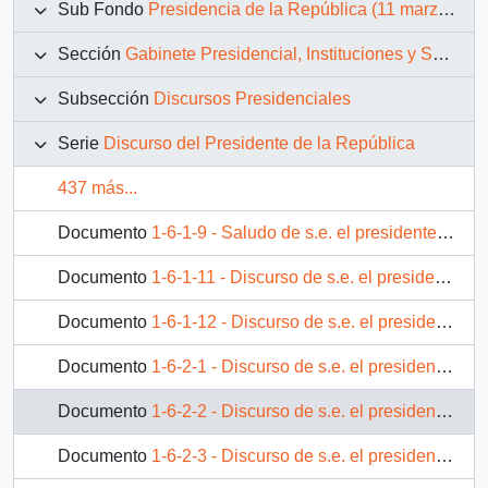
Sub Fondo
Presidencia de la República (11 marzo 1990 – 11 marzo 1994)
Sección
Gabinete Presidencial, Instituciones y Servicios
Subsección
Discursos Presidenciales
Serie
Discurso del Presidente de la República
437 más...
Documento
1-6-1-9 - Saludo de s.e. el presidente de la república, D. Patricio Aylwin Azócar, a chilenos residentes en Canberra.
Documento
1-6-1-11 - Discurso de s.e. el presidente de la república, D. Patricio Aylwin Azócar, en almuerzo ofrecido por el primer ministro de Australia, en el parlamento
Documento
1-6-1-12 - Discurso de s.e. el presidente de la república, D. Patricio Aylwin Azócar, en seminario empresarial.
Documento
1-6-2-1 - Discurso de s.e. el presidente de la república, D. Patricio Aylwin Azócar, en Universidad la Trobe, Melbourne
Documento
1-6-2-2 - Discurso de s.e. el presidente de la república, D. Patricio Aylwin Azócar, en el 250 aniversario de la ciudad de Curicó
Documento
1-6-2-3 - Discurso de s.e. el presidente de la república, D. Patricio Aylwin Azócar, en cena en honor del presidente de México, D. Carlos salinas de Gortari.