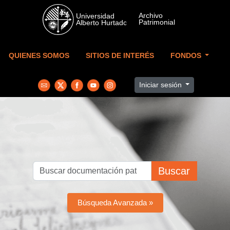
Skip to main content
QUIENES SOMOS
SITIOS DE INTERÉS
FONDOS
Iniciar sesión
Buscar
Búsqueda Avanzada »