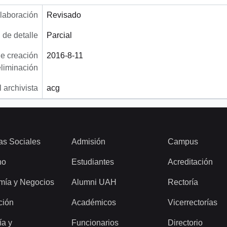
laboración
Revisado
 de detalle
Parcial
e creación
2016-8-11
eliminación
 archivista
acg
as Sociales
Admisión
Campus
ho
Estudiantes
Acreditación
mía y Negocios
Alumni UAH
Rectoría
ción
Académicos
Vicerrectorías
ía y
Funcionarios
Directorio