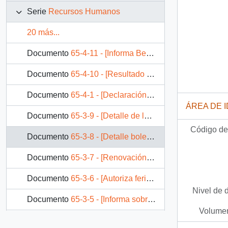
Serie
Recursos Humanos
20 más...
Documento
65-4-11 - [Informa Beneficios año 1993 y adjunta Tabla Beneficios y Préstamos]
Documento
65-4-10 - [Resultado elecciones del representante del personal en la Junta Calificadora]
Documento
65-4-1 - [Declaración de funcionarios de la Presidencia de la República con licencia médica]
ÁREA DE 
Documento
65-3-9 - [Detalle de los gastos de la Presidencia en realción a las giras del Presidente de la República]
Código de 
Documento
65-3-8 - [Detalle boletas Andrés Zaldívar Hotel Hilton Caracas]
Documento
65-3-7 - [Renovación de la Credencial de Acceso a los funcionarios de la Presidencia de la República]
Documento
65-3-6 - [Autoriza feriado legal año 1992]
Nivel de 
Documento
65-3-5 - [Informa sobre trabajos en Palacio Presidencial Viña del Mar]
Volumen
Documento
65-3-4 - [Informa saludo Presidencial de Fin de Año]