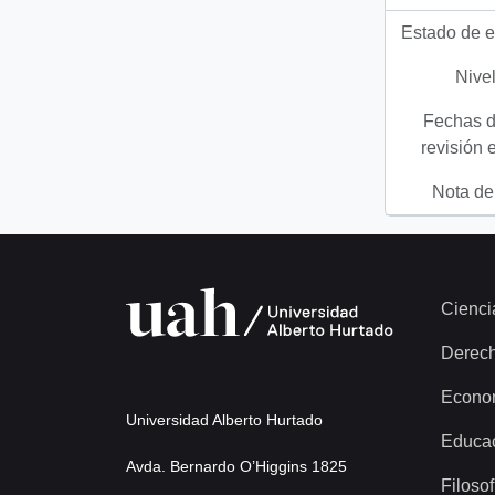
Estado de e
Nivel
Fechas d
revisión 
Nota del
Cienci
Derec
Econo
Universidad Alberto Hurtado
Educa
Avda. Bernardo O’Higgins 1825
Filosof