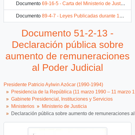
Documento
69-16-5 - Carta del Ministerio de Justicia, de la subsecretaria, sra. Martita Worner Tapia, dirigida a S.E. Presidente de la República, Don Patricio Aylwin Azócar
Documento
89-4-7 - Leyes Publicadas durante 1990-1991 del Sector de Justicia
Documento
89-4-8 - Proyecto sobre Regulación legal de la Informática - Minuta
Documento 51-2-13 -
24 más...
Declaración pública sobre
aumento de remuneraciones
al Poder Judicial
Presidente Patricio Aylwin Azócar (1990-1994)
Presidencia de la República (11 marzo 1990 – 11 marzo 
Gabinete Presidencial, Instituciones y Servicios
Ministerios
Ministerio de Justicia
Declaración pública sobre aumento de remuneraciones al