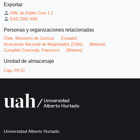
Exportar
XML de Dublin Core 1.1
EAD 2002 XML
Personas y organizaciones relacionadas
Chile. Ministerio de Justicia
(Creador)
Asociación Nacional de Magistrados (Chile)
(Materia)
Cumplido Cereceda, Francisco
(Materia)
Unidad de almacenaje
Caja:
PA 51
Universidad Alberto Hurtado