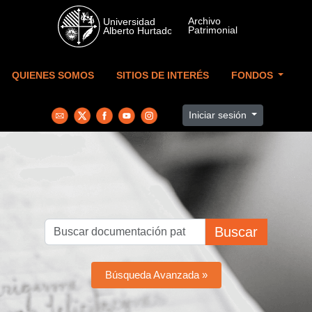
Skip to main content
QUIENES SOMOS
SITIOS DE INTERÉS
FONDOS
Iniciar sesión
Buscar
Búsqueda Avanzada »