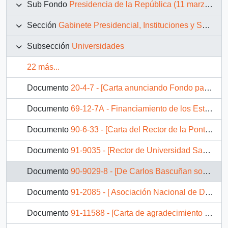
Sub Fondo
Presidencia de la República (11 marzo 1990 – 11 marzo 1994)
Sección
Gabinete Presidencial, Instituciones y Servicios
Subsección
Universidades
22 más...
Documento
20-4-7 - [Carta anunciando Fondo para Universidad Arturo Prat y Universidades Derivadas].
Documento
69-12-7A - Financiamiento de los Estudiantes Universitarios - Documento de trabajo preparado por la comisión ampliada del Consejo de Rectores.
Documento
90-6-33 - [Carta del Rector de la Pontificia Universidad Católica de Chile]
Documento
91-9035 - [Rector de Universidad Santo Tomás, expone planteamientos en relación con los aportes estatales a la educación superior]
Documento
90-9029-8 - [De Carlos Bascuñan sobre Universidad Arturo Prat ]
Documento
91-2085 - [ Asociación Nacional de Deudores del Crédito Fiscal Universitario solicita solución respecto de deudas universitarias]
Documento
91-11588 - [Carta de agradecimiento por remoción de cargo a rectora de la Universidad de Playa Ancha de Ciencias de la Educación]