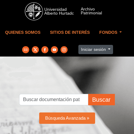
Skip to main content
QUIENES SOMOS
SITIOS DE INTERÉS
FONDOS
Iniciar sesión
Buscar
Búsqueda Avanzada »