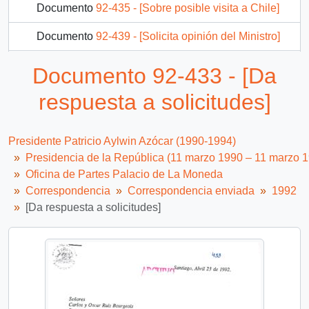
Documento
92-435 - [Sobre posible visita a Chile]
Documento
92-439 - [Solicita opinión del Ministro]
Documento
92-441 - [Da respuesta a solicitud de entrevista]
Documento 92-433 - [Da
Documento
92-444 - [Agradecimientos del Presidente de Chile al Alcalde de Mérida con ocasión de su reciente visita a esa ciudad]
respuesta a solicitudes]
1295 más...
Presidente Patricio Aylwin Azócar (1990-1994)
Presidencia de la República (11 marzo 1990 – 11 marzo 
Oficina de Partes Palacio de La Moneda
Correspondencia
Correspondencia enviada
1992
[Da respuesta a solicitudes]