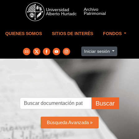
Skip to main content
QUIENES SOMOS
SITIOS DE INTERÉS
FONDOS
Iniciar sesión
Buscar
Búsqueda Avanzada »