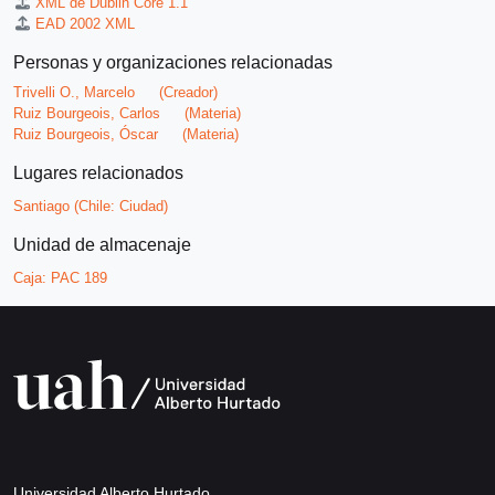
XML de Dublin Core 1.1
EAD 2002 XML
Personas y organizaciones relacionadas
Trivelli O., Marcelo
(Creador)
Ruiz Bourgeois, Carlos
(Materia)
Ruiz Bourgeois, Óscar
(Materia)
Lugares relacionados
Santiago (Chile: Ciudad)
Unidad de almacenaje
Caja:
PAC 189
Universidad Alberto Hurtado