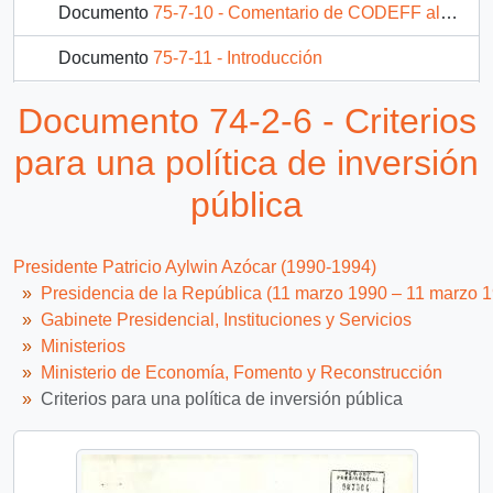
Documento
75-7-10 - Comentario de CODEFF al proyecto de Ley de Pesca del poder ejecutivo
Documento
75-7-11 - Introducción
Documento
75-7-13 - Diagnostico de las principales pesquerías nacionales demersales (peces) zona sur-austral
Documento 74-2-6 - Criterios
50 más...
para una política de inversión
pública
Presidente Patricio Aylwin Azócar (1990-1994)
Presidencia de la República (11 marzo 1990 – 11 marzo 
Gabinete Presidencial, Instituciones y Servicios
Ministerios
Ministerio de Economía, Fomento y Reconstrucción
Criterios para una política de inversión pública