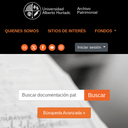
Skip to main content
QUIENES SOMOS
SITIOS DE INTERÉS
FONDOS
Iniciar sesión
Buscar
Búsqueda Avanzada »