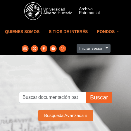
Skip to main content
QUIENES SOMOS
SITIOS DE INTERÉS
FONDOS
Iniciar sesión
Buscar
Búsqueda Avanzada »