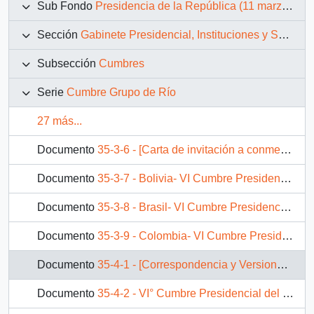
Sub Fondo
Presidencia de la República (11 marzo 1990 – 11 marzo 1994)
Sección
Gabinete Presidencial, Instituciones y Servicios
Subsección
Cumbres
Serie
Cumbre Grupo de Río
27 más...
Documento
35-3-6 - [Carta de invitación a conmemoración de la Batalla de Chacabuco del Presidente Aylwin a Carlos Menem].
Documento
35-3-7 - Bolivia- VI Cumbre Presidencial del grupo de Río .
Documento
35-3-8 - Brasil- VI Cumbre Presidencial del grupo de Río .
Documento
35-3-9 - Colombia- VI Cumbre Presidencial del grupo de Río.
Documento
35-4-1 - [Correspondencia y Versiones de Programas de VI Cumbre Presidencial del grupo de Río].
Documento
35-4-2 - VI° Cumbre Presidencial del grupo de Río Buenos Aires, 1 y 2 de diciembre de 1992.