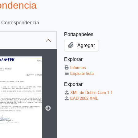
ondencia
Correspondencia
Portapapeles
Agregar
Explorar
itle displayed in the following carousel. Clicking any image in t
Informes
Explorar lista
Exportar
XML de Dublin Core 1.1
EAD 2002 XML