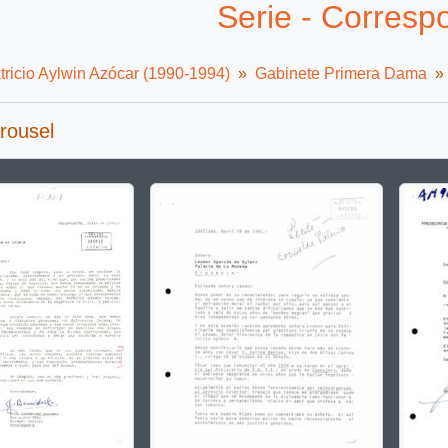
Serie - Corresp
tricio Aylwin Azócar (1990-1994)
Gabinete Primera Dama
rousel
g the current slide of this carousel will change the description t