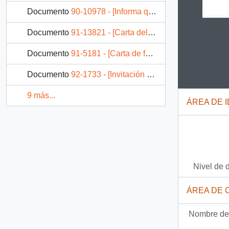
Documento
90-10978 - [Informa que se entregarán juguetes a los niños de INTEGRA]
Documento
91-13821 - [Carta del respuesta del Gabinete de la Señora Leonor Oyarzún de Aylwin dirigida al Jefe del Gabinete Presidencial]
Clicking
Documento
91-5181 - [Carta de funcionarias de los Consultorios de Salud de la I.Municipalidad de Quillota]
Documento
92-1733 - [Invitación de la Corporación Cultural "Semanas Musicales" de Frutillar]
9 más...
ÁREA DE 
Nivel de 
ÁREA DE 
Nombre del