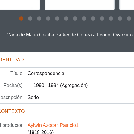
 this description title link will open the description view page for
[Carta de María Cecilia Parker de Correa a Leonor Oyarzún 
IDENTIDAD
Título
Correspondencia
Fecha(s)
1990 - 1994 (Agregación)
descripción
Serie
CONTEXTO
 productor
Aylwin Azócar, Patricio1
(1918-2016)