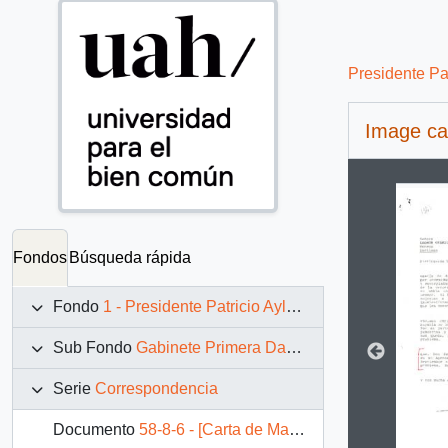
Presidente Pa
Image ca
Changin
Fondos
Búsqueda rápida
Fondo
1 - Presidente Patricio Aylwin Azócar (1990-1994)
Sub Fondo
Gabinete Primera Dama
Serie
Correspondencia
Documento
58-8-6 - [Carta de María Cecilia Parker de Correa a Leonor Oyarzún de Aylwin]