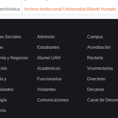
archivística
Archivo Institucional Universidad Alberto Hurtado
as Sociales
Admisión
Campus
ho
Estudiantes
Acreditación
mía y Negocios
Alumni UAH
Rectoría
ción
Académicos
Vicerrectorías
ía y
Funcionarios
Directorio
idades
Visitantes
Decanos
ogía
Comunicaciones
Canal de Denun
ería