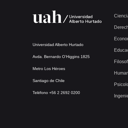
Cienci
Derec
Econo
Universidad Alberto Hurtado
Educa
Avda. Bernardo O’Higgins 1825
Filosof
Metro Los Héroes
Human
Santiago de Chile
Psicol
Teléfono +56 2 2692 0200
Ingeni