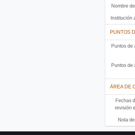
Nombre del
Documento
93-17166 - [Fax N° 0272 de la Intendencia de la X Región]
Institución 
2585 más...
PUNTOS 
Puntos de 
Puntos de 
ÁREA DE 
Fechas d
revisión 
Nota del