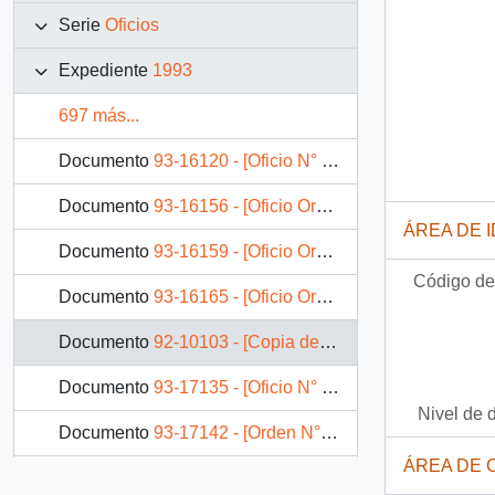
Serie
Oficios
Expediente
1993
697 más...
Documento
93-16120 - [Oficio N° 1318 de Cámara de Diputados, informa aprobación de proyecto de ley que se indica]
Documento
93-16156 - [Oficio Ord. N° 385 de Director Administrador Teatro Municipal, remite programación]
ÁREA DE 
Documento
93-16159 - [Oficio Ord. N° 386 de Director Administrador Teatro Municipal, remite programación]
Código de 
Documento
93-16165 - [Oficio Ord. N° 385 de Director Administrador Teatro Municipal, remite programación]
Documento
92-10103 - [Copia de Oficio Ord. N° 190 de SEREMI MOP VI Región, informa]
Documento
93-17135 - [Oficio N° 513 de SEREMI Vivienda y Urbanismo II Región]
Nivel de 
Documento
93-17142 - [Orden N° 1114 de SEREMI de Vivienda V Región]
ÁREA DE 
Documento
93-17151 - [Orden N° 719 del Ministerio de Vivienda y Urbanismo]