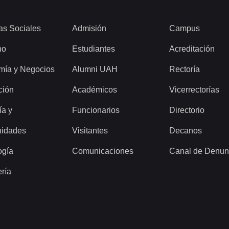
as Sociales
Admisión
Campus
ho
Estudiantes
Acreditación
mía y Negocios
Alumni UAH
Rectoría
ción
Académicos
Vicerrectorías
ía y
Funcionarios
Directorio
idades
Visitantes
Decanos
ogía
Comunicaciones
Canal de Denun
ería