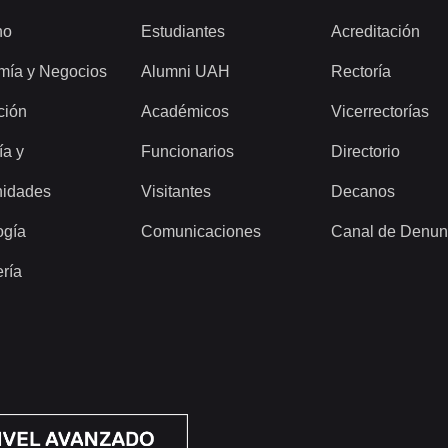
ho
Estudiantes
Acreditación
mía y Negocios
Alumni UAH
Rectoría
ción
Académicos
Vicerrectorías
ía y
Funcionarios
Directorio
idades
Visitantes
Decanos
ogía
Comunicaciones
Canal de Denun
ería