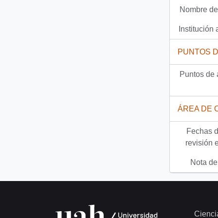
Nombre del
Documento
93-23569 - [Invitación]
Institución 
807 más...
PUNTOS 
Puntos de 
ÁREA DE 
Fechas d
revisión 
Nota del
Cienci