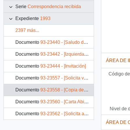
Serie
Correspondencia recibida
Expediente
1993
2397 más...
Documento
93-23440 - [Saludo de cumpleaños]
Documento
93-23442 - [Izquierda Cristiana informa nueva directiva nacional]
ÁREA DE 
Documento
93-23444 - [Invitación]
Código de 
Documento
93-23557 - [Solicita visita del Presidente a escuela básica]
Documento
93-23558 - [Copia de memorandum a Subsecretario de Transportes]
Documento
93-23560 - [Carta Abierta al Presidente]
Nivel de 
Documento
93-23562 - [Solicita aprobación de estatutos que se adjuntan]
ÁREA DE 
Documento
93-23563 - [Expone idea de crear gobiernos provinciales]