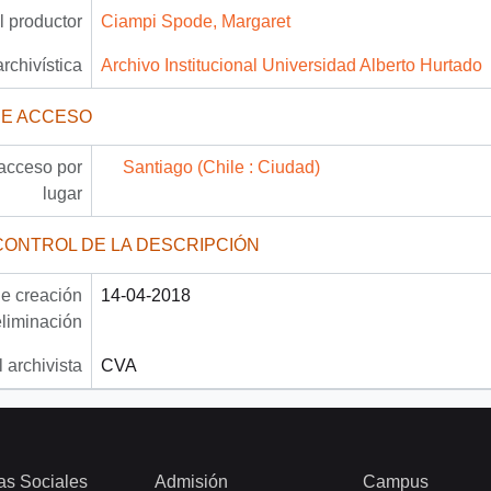
 productor
Ciampi Spode, Margaret
archivística
Archivo Institucional Universidad Alberto Hurtado
DE ACCESO
acceso por
Santiago (Chile : Ciudad)
lugar
CONTROL DE LA DESCRIPCIÓN
e creación
14-04-2018
eliminación
 archivista
CVA
as Sociales
Admisión
Campus