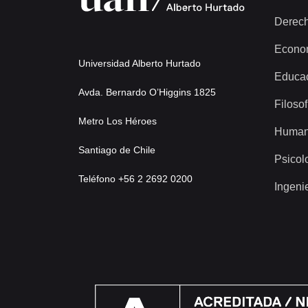
Derec
Econo
Universidad Alberto Hurtado
Educa
Avda. Bernardo O’Higgins 1825
Filosof
Metro Los Héroes
Human
Santiago de Chile
Psicol
Teléfono +56 2 2692 0200
Ingeni