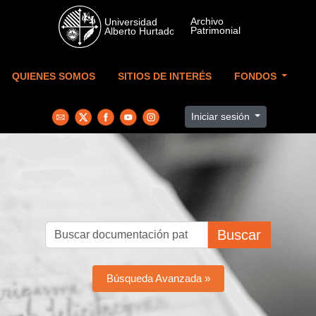
Skip to main content
QUIENES SOMOS
SITIOS DE INTERÉS
FONDOS
Iniciar sesión
Buscar
Búsqueda Avanzada »