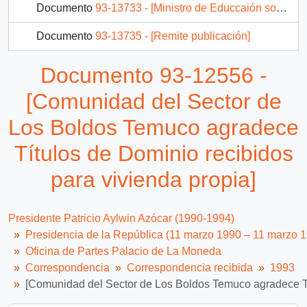
Documento
93-13733 - [Ministro de Educcaión solicita la designación de representante en el Consejo Nacional del Libro y la Cultura]
Documento
93-13735 - [Remite publicación]
Documento
93-13738 - [Solicita audiencia]
Documento 93-12556 -
Documento
93-13739 - [Memorandum N° 690 de Director de Ceremonial y Protocolo, remite carta]
[Comunidad del Sector de
2413 más...
Los Boldos Temuco agradece
Títulos de Dominio recibidos
para vivienda propia]
Presidente Patricio Aylwin Azócar (1990-1994)
Presidencia de la República (11 marzo 1990 – 11 marzo 
Oficina de Partes Palacio de La Moneda
Correspondencia
Correspondencia recibida
1993
[Comunidad del Sector de Los Boldos Temuco agradece Tít