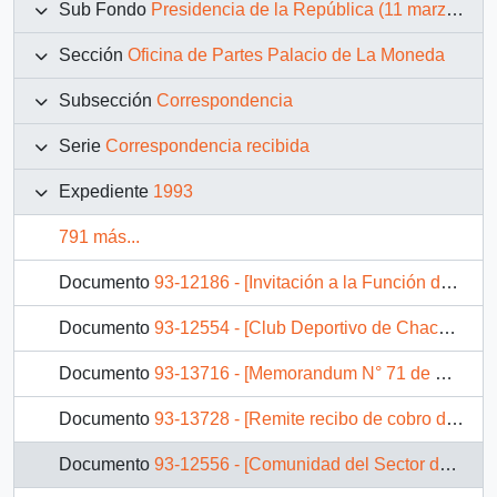
Sub Fondo
Presidencia de la República (11 marzo 1990 – 11 marzo 1994)
Sección
Oficina de Partes Palacio de La Moneda
Subsección
Correspondencia
Serie
Correspondencia recibida
Expediente
1993
791 más...
Documento
93-12186 - [Invitación a la Función de Gala de Los Niños Cantores de Viena]
Documento
93-12554 - [Club Deportivo de Chacao solicita ayuda económica]
Documento
93-13716 - [Memorandum N° 71 de Ministro SEGPRES remite copia de oficio respuesta que se indica]
Documento
93-13728 - [Remite recibo de cobro de Servicio Informativo AIC]
Documento
93-12556 - [Comunidad del Sector de Los Boldos Temuco agradece Títulos de Dominio recibidos para vivienda propia]