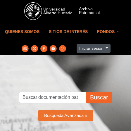
Skip to main content
QUIENES SOMOS
SITIOS DE INTERÉS
FONDOS
Iniciar sesión
Buscar
Búsqueda Avanzada »