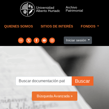
Skip to main content
QUIENES SOMOS
SITIOS DE INTERÉS
FONDOS
Iniciar sesión
Buscar
Búsqueda Avanzada »