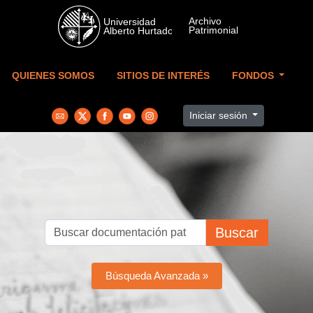
Skip to main content
QUIENES SOMOS
SITIOS DE INTERÉS
FONDOS
Iniciar sesión
Buscar
Búsqueda Avanzada »