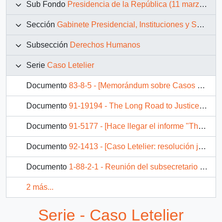
Sub Fondo
Presidencia de la República (11 marzo 1990 – 11 marzo 1994)
Sección
Gabinete Presidencial, Instituciones y Servicios
Subsección
Derechos Humanos
Serie
Caso Letelier
Documento
83-8-5 - [Memorándum sobre Casos Prats y Letelier]
Documento
91-19194 - The Long Road to Justice: A Report on the Letelier-Moffitt Case
Documento
91-5177 - [Hace llegar el informe "The Long Road to Justice: A Report on the Letelier - Moffitt Case"]
Documento
92-1413 - [Caso Letelier: resolución judicial del Ministro Bañados abre camino a la Verdad y la Justicia]
Documento
1-88-2-1 - Reunión del subsecretario de relaciones exteriores en Washington con el asesor jurídico del departamento de estado para tratar el “Caso Letelier”.
2 más...
Serie - Caso Letelier