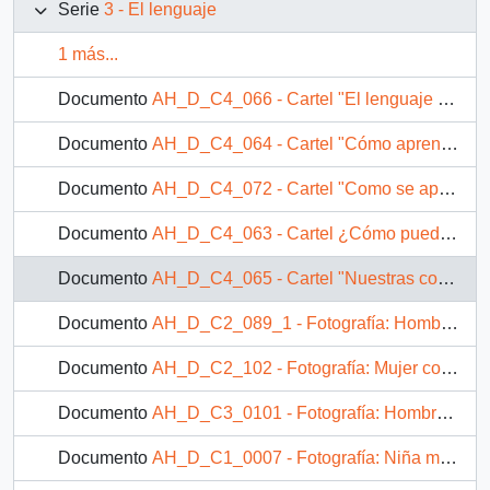
Serie
3 - El lenguaje
1 más...
Documento
AH_D_C4_066 - Cartel "El lenguaje y la escuela"
Documento
AH_D_C4_064 - Cartel "Cómo aprende a hablar el niño"
Documento
AH_D_C4_072 - Cartel "Como se aprende a hablar"
Documento
AH_D_C4_063 - Cartel ¿Cómo puede ayudar la familia?
Documento
AH_D_C4_065 - Cartel "Nuestras conclusiones"
Documento
AH_D_C2_089_1 - Fotografía: Hombre junto a niña pequeña armando una casita con palos de helados
Documento
AH_D_C2_102 - Fotografía: Mujer con niña en su regazo
Documento
AH_D_C3_0101 - Fotografía: Hombre junto a niña pequeña armando una casita con palos de helados
Documento
AH_D_C1_0007 - Fotografía: Niña mira de frente una pizarra