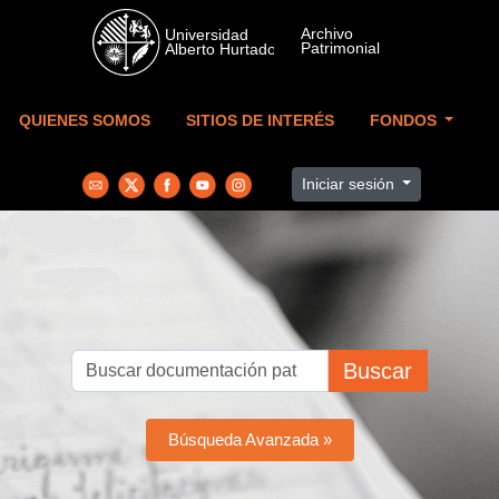
Skip to main content
QUIENES SOMOS
SITIOS DE INTERÉS
FONDOS
Iniciar sesión
Buscar
Búsqueda Avanzada »