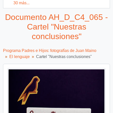
30 más...
Documento AH_D_C4_065 -
Cartel "Nuestras
conclusiones"
Programa Padres e Hijos: fotografías de Juan Maino
El lenguaje
Cartel "Nuestras conclusiones"