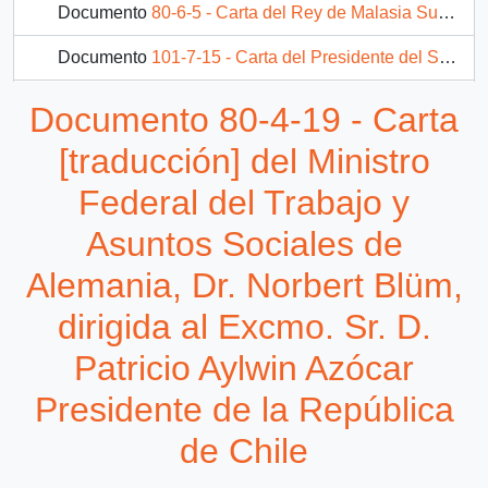
Documento
80-6-5 - Carta del Rey de Malasia Sultán Azlan Shah, dirigida a: His Excellency Patricio Aylwin, President, Republic of Chile
Documento
101-7-15 - Carta del Presidente del Senado de Chile, Gabriel Valdés S., dirigida al Excmo. Señor Patricio Aylwin Azócar Presidente de la República
Documento
101-7-17 - Carta enviada por Gabriel Valdés, Presidente del Senado, al Presidente Patricio Aylwin, en la que formula observaciones al proyecto de Reforma Constitucional sobre Gobierno y Administración Regional
Documento 80-4-19 - Carta
Documento
101-7-19 - Carta desde la Presidencia del Senado, dirigida al Señor Patricio Aylwin
[traducción] del Ministro
3 más...
Federal del Trabajo y
Asuntos Sociales de
Alemania, Dr. Norbert Blüm,
dirigida al Excmo. Sr. D.
Patricio Aylwin Azócar
Presidente de la República
de Chile