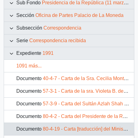
Sub Fondo
Presidencia de la República (11 marzo 1990 – 11 marzo 1994)
Sección
Oficina de Partes Palacio de La Moneda
Subsección
Correspondencia
Serie
Correspondencia recibida
Expediente
1991
1091 más...
Documento
40-4-7 - Carta de la Sra. Cecilia Montecinos Matus de la Parra, secretaria ESSAN Antofagasta, dirigida al Intendente Regional sr. Blas Espinoza Sepúlveda
Documento
57-3-1 - Carta de la sra. Violeta B. de Chamorro, Presidenta de Nicaragua, dirigida al Excelentísimo Señor Patricio Aylwin Azócar, Presidente de la República de Chile
Documento
57-3-9 - Carta del Sultán Azlah Shah Yang di - Pertuang Agong IX Malasia, dirigida a Patricio Aylwin, Presidente de la República de Chile
Documento
80-4-2 - Carta del Presidente de la República Oriental del Uruguay, dirigida Al Excelentísimo Señor Presidente de la República de Chile, Don Patricio Aylwin
Documento
80-4-19 - Carta [traducción] del Ministro Federal del Trabajo y Asuntos Sociales de Alemania, Dr. Norbert Blüm, dirigida al Excmo. Sr. D. Patricio Aylwin Azócar Presidente de la República de Chile