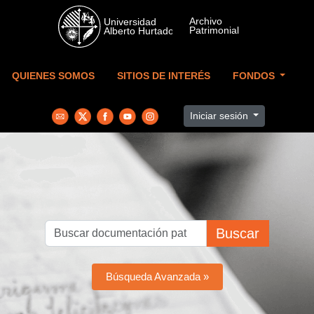
Skip to main content
QUIENES SOMOS
SITIOS DE INTERÉS
FONDOS
Iniciar sesión
Buscar
Búsqueda Avanzada »